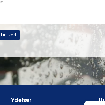
 besked
Ydelser
Hv