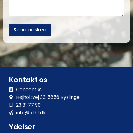
B
e
e
d
s
k
e
Send besked
d
Kontakt os
Concentus
Højholtvej 33, 5856 Ryslinge
23 31 77 90
info@cthf.dk
Ydelser