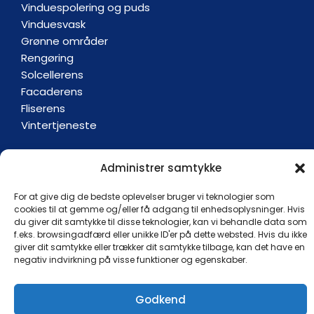
Vinduespolering og puds
Vinduesvask
Grønne områder
Rengøring
Solcellerens
Facaderens
Fliserens
Vintertjeneste
Administrer samtykke
Hvem er vi
For at give dig de bedste oplevelser bruger vi teknologier som
Concentus er en familieejet virksomhed med
cookies til at gemme og/eller få adgang til enhedsoplysninger. Hvis
hovedsæde i Ryslinge på Midtfyn. Vi tilbyder alle
du giver dit samtykke til disse teknologier, kan vi behandle data som
former for vinduespudsning, vinduespolering,
f.eks. browsingadfærd eller unikke ID'er på dette websted. Hvis du ikke
giver dit samtykke eller trækker dit samtykke tilbage, kan det have en
vinduesvask, solcellerens, facaderens, havearbejde
negativ indvirkning på visse funktioner og egenskaber.
samt rengøring for private og erhverv, hvilket vi har
gjort i 23 år.
Godkend